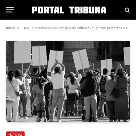
Início
»
TJMG e absolvição por estupro de vulnerável geram protestos e reacendem debate sobre proteção de crianças
NOTÍCIAS