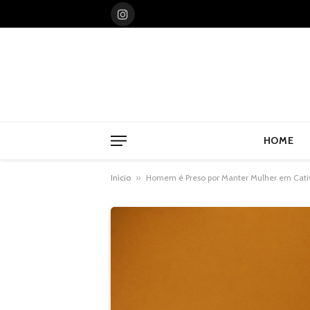
Instagram
HOME
Início
»
Homem é Preso por Manter Mulher em Cativ