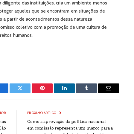
 diligente das instituições, cria um ambiente menos
proteger aqueles que se encontram em situações de
as a partir de acontecimentos dessa natureza
omisso coletivo com a promoção de uma cultura de
ireitos humanos.
Facebook
Twitter
Pinterest
LinkedIn
Tumblr
Email
IOR
PRÓXIMO ARTIGO
nas
Como a aprovação da política nacional
Cão
em comissão representa um marco para a