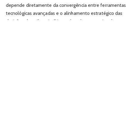
depende diretamente da convergência entre ferramentas
tecnológicas avançadas e o alinhamento estratégico das
decisões dos tribunais. Diante do volume massivo de
processos que tramitam no país, a uniformização de
entendimentos jurídicos surge como a alternativa mais
viável para garantir celeridade e segurança jurídica. Este
artigo analisa como a implementação de uma política de
automação e o debate nacional em torno dos
precedentes judiciais qualificam a gestão dos tribunais,
discute o impacto da inteligência artificial na triagem de
demandas repetitivas e aponta caminhos práticos para
consolidar uma cultura de eficiência no ecossistema legal.
O acúmulo de ações idênticas sobrecarrega as estruturas
do poder público e gera decisões conflitantes, o que
prejudica a previsibilidade do ambiente de negócios e a
confiança do cidadão nas instituições. Para reverter esse