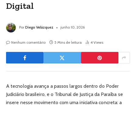
Digital
Por
Diego Velázquez
junho 10, 2026
Nenhum comentário
5 Mins de leitura
4
Views
A tecnologia avança a passos largos dentro do Poder
Judiciário brasileiro, e o Tribunal de Justiça da Paraíba se
insere nesse movimento com uma iniciativa concreta: a
modernização de suas salas de audiência com
equipamentos de ponta destinados à realização de
depoimentos e videoconferências. A medida não é
apenas uma atualização de infraestrutura. Ela representa