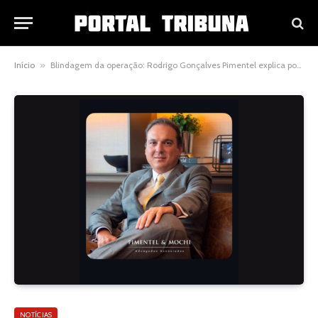
Início
»
Blindagem da operação: Rodrigo Gonçalves Pimentel explica por que sucessão não depende apenas do sobrenome
NOTÍCIAS