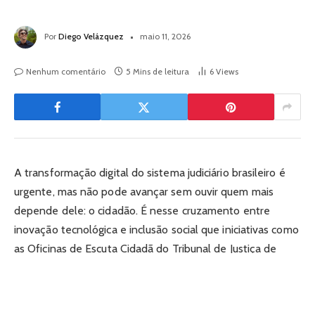
Por
Diego Velázquez
maio 11, 2026
Nenhum comentário
5 Mins de leitura
6
Views
A transformação digital do sistema judiciário brasileiro é
urgente, mas não pode avançar sem ouvir quem mais
depende dele: o cidadão. É nesse cruzamento entre
inovação tecnológica e inclusão social que iniciativas como
as Oficinas de Escuta Cidadã do Tribunal de Justiça de
Mato Grosso ganham relevância estratégica. Neste artigo,
analisamos o que esse modelo de participação coletiva
revela sobre os desafios do acesso à justiça na era digital,