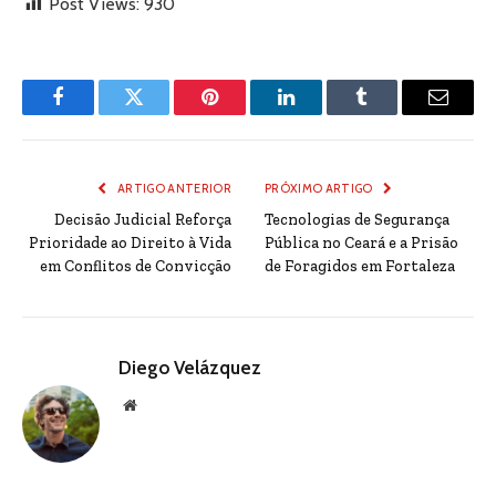
Post Views:
930
Facebook
Twitter
Pinterest
LinkedIn
Tumblr
Email
ARTIGO ANTERIOR
PRÓXIMO ARTIGO
Decisão Judicial Reforça
Tecnologias de Segurança
Prioridade ao Direito à Vida
Pública no Ceará e a Prisão
em Conflitos de Convicção
de Foragidos em Fortaleza
Diego Velázquez
Website