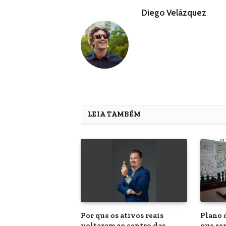
Diego Velázquez
LEIA TAMBÉM
Por que os ativos reais
Plano 
voltaram ao centro das
que se