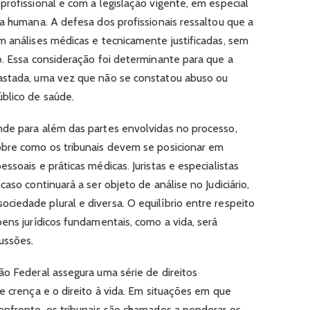
rofissional e com a legislação vigente, em especial
a humana. A defesa dos profissionais ressaltou que a
m análises médicas e tecnicamente justificadas, sem
o. Essa consideração foi determinante para que a
astada, uma vez que não se constatou abuso ou
blico de saúde.
nde para além das partes envolvidas no processo,
obre como os tribunais devem se posicionar em
ssoais e práticas médicas. Juristas e especialistas
aso continuará a ser objeto de análise no Judiciário,
iedade plural e diversa. O equilíbrio entre respeito
ens jurídicos fundamentais, como a vida, será
ussões.
ão Federal assegura uma série de direitos
e crença e o direito à vida. Em situações em que
onfronto, os tribunais são chamados a ponderar os