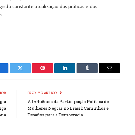
xigindo constante atualização das práticas e dos
s.
Facebook
Twitter
Pinterest
LinkedIn
Tumblr
Email
IOR
PRÓXIMO ARTIGO
gia
A Influência da Participação Política de
iça
Mulheres Negras no Brasil: Caminhos e
ona
Desafios para a Democracia