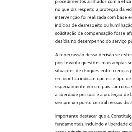
procedimentos alinhados com a ética p
no que diz respeito à proteção da vid
intervenção foi realizada com base e
indícios de desrespeito ou humilhaçã
solicitação de compensação fosse af
desídia no desempenho do serviço pú
A repercussão dessa decisão se este
pois levanta questões mais amplas s
situações de choques entre crenças pe
em bioética indicam que esse tipo de c
especialmente em um país com uma soc
à liberdade pessoal e a proteção de b
sempre um ponto central nessas disc
Importante destacar que a Constituiç
fundamentais, incluindo a liberdade d
esses princípios parecem entrar em c