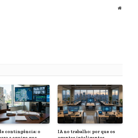
Website
de contingência: o
IA no trabalho: por que os
para a equipe que
agentes inteligentes