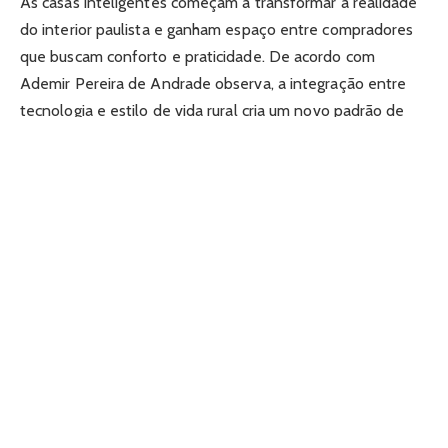
As casas inteligentes começam a transformar a realidade
do interior paulista e ganham espaço entre compradores
que buscam conforto e praticidade. De acordo com
Ademir Pereira de Andrade observa, a integração entre
tecnologia e estilo de vida rural cria um novo padrão de
moradia. Esse movimento cresce com rapidez porque
combina modernidade, segurança e eficiência sem afastar
o morador da tranquilidade característica do interior.
O avanço das soluções digitais deixa de ser exclusivo dos
grandes centros. Hoje, propriedades em regiões como o
Vale do Paraíba incorporam automação, sistemas
integrados de energia e ferramentas que facilitam o
cotidiano. Essa mudança altera tanto o padrão construtivo
quanto a percepção dos compradores, que passam a
enxergar o interior como espaço de inovação.