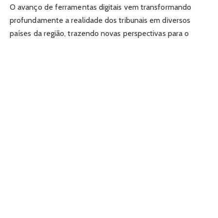
O avanço de ferramentas digitais vem transformando
profundamente a realidade dos tribunais em diversos
países da região, trazendo novas perspectivas para o
funcionamento da justiça. A modernização contribui para a
otimização de processos, tornando etapas antes
demoradas mais simples e acessíveis. Essa transição
fortalece a administração institucional e amplia a
capacidade de atender demandas crescentes. Cada
melhoria tecnológica reduz barreiras e aproxima os
cidadãos de serviços fundamentais.
A incorporação de sistemas eletrônicos tem sido decisiva
para agilizar rotinas jurídicas e ampliar a transparência.
Com o uso de plataformas digitais, processos podem ser
consultados remotamente e de forma organizada,
facilitando o trabalho de autoridades, advogados e partes
interessadas. Essa acessibilidade contribui para um