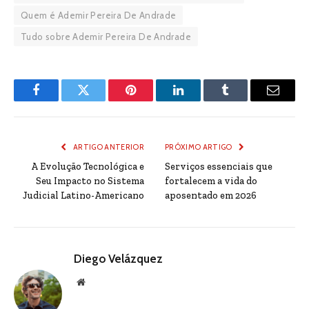
Quem é Ademir Pereira De Andrade
Tudo sobre Ademir Pereira De Andrade
Facebook
Twitter
Pinterest
LinkedIn
Tumblr
Email
ARTIGO ANTERIOR
PRÓXIMO ARTIGO
A Evolução Tecnológica e
Serviços essenciais que
Seu Impacto no Sistema
fortalecem a vida do
Judicial Latino-Americano
aposentado em 2026
Diego Velázquez
Website