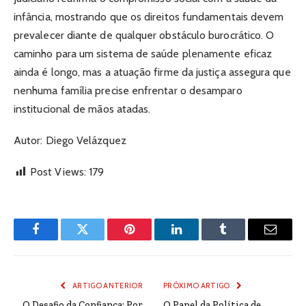
infância, mostrando que os direitos fundamentais devem
prevalecer diante de qualquer obstáculo burocrático. O
caminho para um sistema de saúde plenamente eficaz
ainda é longo, mas a atuação firme da justiça assegura que
nenhuma família precise enfrentar o desamparo
institucional de mãos atadas.
Autor: Diego Velázquez
Post Views:
179
Facebook
Twitter
Pinterest
LinkedIn
Tumblr
Email
ARTIGO ANTERIOR
PRÓXIMO ARTIGO
O Desafio da Confiança: Por
O Papel da Política de