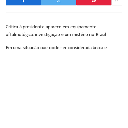
Crítica à presidente aparece em equipamento
oftalmológico: investigação é um mistério no Brasil
Em uma situação que pode ser considerada única e
intrigante, foi detectado um conteúdo crítico à presidente
em um aparelho oftalmológico da Santa Casa de Belo
Horizonte. Este fato gerou grande controvérsia e levantou
várias questões sobre a autenticidade do conteúdo e
quem poderia ter sido responsável por essa manipulação.
Ainda que o equipamento tenha sido identificado como
sendo um aparelho oftalmológico, sua utilização para fins
de crítica política é considerada incomum. Esse tipo de
equipamento não tem a capacidade de ser utilizado para