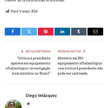
melhor as circunstâncias envolvidas.
Post Views:
834
Facebook
Twitter
Pinterest
LinkedIn
Tumblr
Email
ARTIGO ANTERIOR
PRÓXIMO ARTIGO
“Crítica à presidente
Mistério em BH:
aparece em equipamento
equipamento oftalmológico
oftalmológico: investigação
com crítica à presidente não
é um mistério no Brasil”
pode ser rastreado.
Diego Velázquez
Website