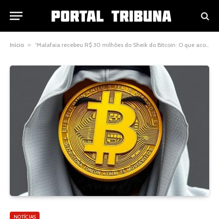
Início
»
“Malafaia recebeu R$ 30 milhões do Sheik do Bitcoin: O que aconteceu?”
NOTÍCIAS