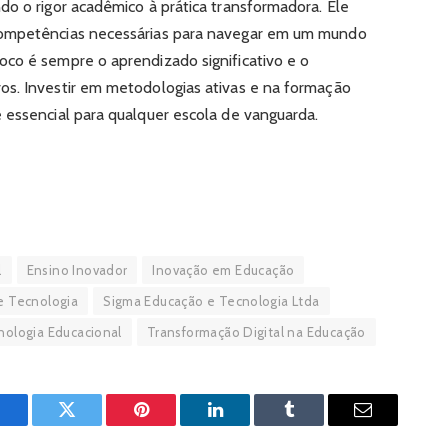
do o rigor acadêmico à prática transformadora. Ele
competências necessárias para navegar em um mundo
co é sempre o aprendizado significativo e o
os. Investir em metodologias ativas e na formação
 essencial para qualquer escola de vanguarda.
l
Ensino Inovador
Inovação em Educação
e Tecnologia
Sigma Educação e Tecnologia Ltda
nologia Educacional
Transformação Digital na Educação
Facebook
Twitter
Pinterest
LinkedIn
Tumblr
Email