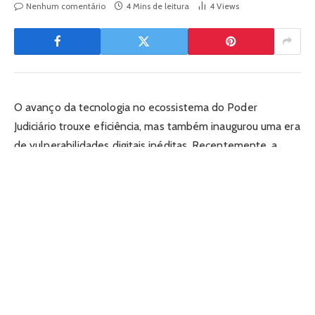
Nenhum comentário
4 Mins de leitura
4
Views
O avanço da tecnologia no ecossistema do Poder
Judiciário trouxe eficiência, mas também inaugurou uma era
de vulnerabilidades digitais inéditas. Recentemente, a
identificação de táticas de manipulação de sistemas
automatizados de triagem processual por meio de
engenharia de comandos acendeu um alerta máximo nos
tribunais do país. Este artigo examina os desdobramentos
éticos e práticos do uso de técnicas de injeção de
instruções para ludibriar ferramentas de inteligência
artificial na advocacia, analisa a reação punitiva dos
magistrados e discute a urgência de blindagem dos