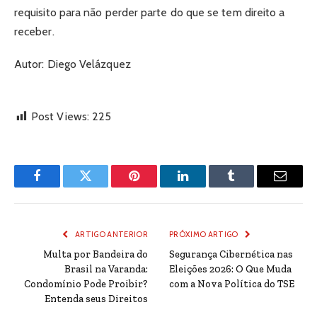
requisito para não perder parte do que se tem direito a
receber.
Autor: Diego Velázquez
Post Views:
225
Facebook
Twitter
Pinterest
LinkedIn
Tumblr
Email
ARTIGO ANTERIOR
PRÓXIMO ARTIGO
Multa por Bandeira do
Segurança Cibernética nas
Brasil na Varanda:
Eleições 2026: O Que Muda
Condomínio Pode Proibir?
com a Nova Política do TSE
Entenda seus Direitos