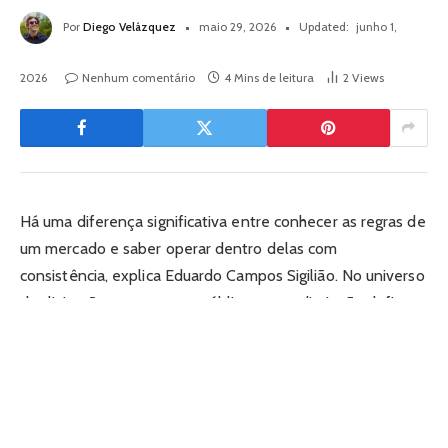
Por
Diego Velázquez
maio 29, 2026
Updated:
junho 1,
2026
Nenhum comentário
4 Mins de leitura
2
Views
Há uma diferença significativa entre conhecer as regras de
um mercado e saber operar dentro delas com
consistência, explica Eduardo Campos Sigilião. No universo
das licitações e contratos públicos, essa distinção define
quem cresce e quem estagna. Eduardo Campos Sigilião,
empresário com trajetória construída nesse setor,
representa bem o que acontece quando preparo técnico e
experiência prática caminham juntos.