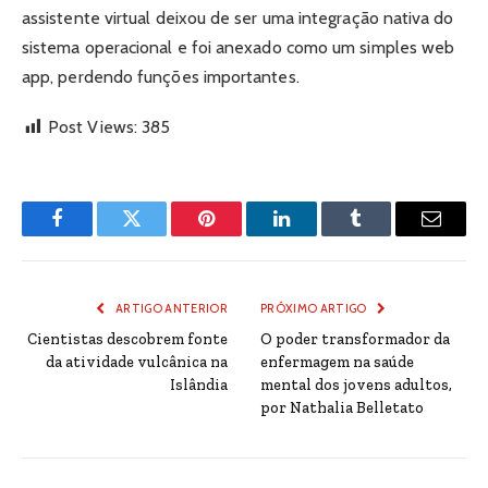
assistente virtual deixou de ser uma integração nativa do
sistema operacional e foi anexado como um simples web
app, perdendo funções importantes.
Post Views:
385
Facebook
Twitter
Pinterest
LinkedIn
Tumblr
Email
ARTIGO ANTERIOR
PRÓXIMO ARTIGO
Cientistas descobrem fonte
O poder transformador da
da atividade vulcânica na
enfermagem na saúde
Islândia
mental dos jovens adultos,
por Nathalia Belletato