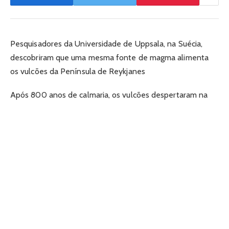
Pesquisadores da Universidade de Uppsala, na Suécia,
descobriram que uma mesma fonte de magma alimenta
os vulcões da Península de Reykjanes
Após 800 anos de calmaria, os vulcões despertaram na
Península de Reykjanes, localizada a cerca de 56
quilômetros ao sul da capital da Islândia, Reykjavik.
Desde 2021, uma série de erupções perturba a vida
cotidiana na área densamente povoada, levando a
evacuações, cortes de energia e danos à infraestrutura.
Elas também alimentam temores de um evento como a
erupção do Eyjafjallajökull, um grande vulcão a cerca de
80,5 quilômetros a sudoeste que causou uma crise de
viagens internacionais em abril de 2010.