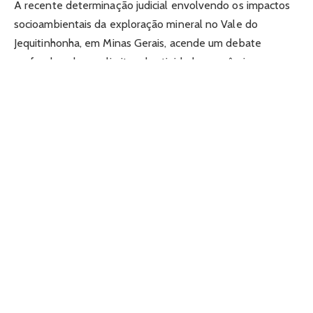
A recente determinação judicial envolvendo os impactos
socioambientais da exploração mineral no Vale do
Jequitinhonha, em Minas Gerais, acende um debate
profundo sobre os limites da atividade econômica e a
proteção de comunidades tradicionais. Proferida pelo
Poder Judiciário mineiro, a liminar impõe duras restrições a
um dos maiores projetos de extração de minerais críticos
do país, sinalizando que a
Justiça
brasileira está disposta a
agir com rigor técnico para equilibrar o desenvolvimento
industrial e o respeito aos direitos fundamentais. A
decisão funciona como um divisor de águas e abre
precedentes importantes para as futuras regras de
licenciamento e operação em todo o território nacional.
O cenário em questão envolve uma série de sanções
imediatas que reconfiguram a dinâmica de exploração na
região. Entre as medidas determinadas, destacam-se a