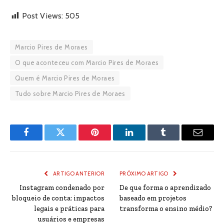
Post Views:
505
Marcio Pires de Moraes
O que aconteceu com Marcio Pires de Moraes
Quem é Marcio Pires de Moraes
Tudo sobre Marcio Pires de Moraes
Facebook
Twitter
Pinterest
LinkedIn
Tumblr
Email
ARTIGO ANTERIOR
PRÓXIMO ARTIGO
Instagram condenado por
De que forma o aprendizado
bloqueio de conta: impactos
baseado em projetos
legais e práticas para
transforma o ensino médio?
usuários e empresas