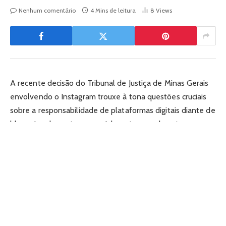
Nenhum comentário
4 Mins de leitura
8
Views
A recente decisão do Tribunal de Justiça de Minas Gerais
envolvendo o Instagram trouxe à tona questões cruciais
sobre a responsabilidade de plataformas digitais diante de
bloqueios de contas, especialmente quando estas
possuem relevância comercial. Este artigo analisa os
fundamentos da condenação, suas consequências práticas
para usuários e empresas, e como essa jurisprudência
reflete a evolução do direito digital no Brasil.
O caso envolveu uma empreendedora que teve seu perfil
comercial bloqueado de maneira inesperada,