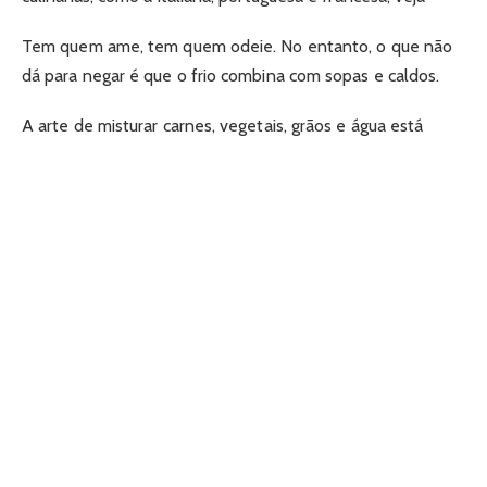
Tem quem ame, tem quem odeie. No entanto, o que não
dá para negar é que o frio combina com sopas e caldos.
A arte de misturar carnes, vegetais, grãos e água está
presente no dia a dia das famílias brasileiras há séculos,
mas, principalmente, nas lembranças das receitas das avós
que são — cá entre nós — as mestras na hora de preparar a
iguaria.
Então, por que não aproveitar os dias frios e harmonizar
sopas com vinhos? Existem combinações que são
irresistíveis.
Para deixar as melhores sugestões, perguntamos a
sommeliers de restaurantes e importadoras renomadas
em todo o país quais são as melhores combinações.