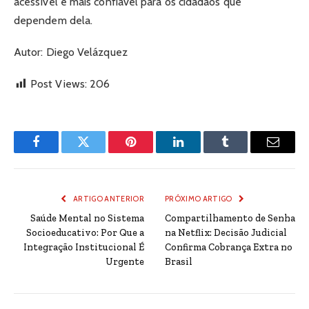
acessível e mais confiável para os cidadãos que
dependem dela.
Autor: Diego Velázquez
Post Views:
206
Facebook
Twitter
Pinterest
LinkedIn
Tumblr
Email
ARTIGO ANTERIOR
PRÓXIMO ARTIGO
Saúde Mental no Sistema
Compartilhamento de Senha
Socioeducativo: Por Que a
na Netflix: Decisão Judicial
Integração Institucional É
Confirma Cobrança Extra no
Urgente
Brasil