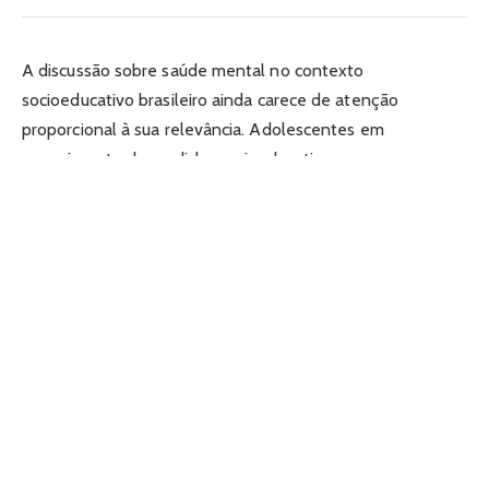
A discussão sobre saúde mental no contexto
socioeducativo brasileiro ainda carece de atenção
proporcional à sua relevância. Adolescentes em
cumprimento de medidas socioeducativas
frequentemente apresentam históricos marcados por
vulnerabilidades emocionais, traumas não tratados e
vínculos familiares fragilizados. Ignorar essa dimensão é
tratar o sintoma sem nunca alcançar a causa. Este artigo
analisa a importância da articulação entre o sistema de
justiça e as redes de atenção psicossocial, o papel das
audiências concentradas nesse processo e por que o
envolvimento familiar é um fator decisivo para reduzir a
reincidência entre jovens.