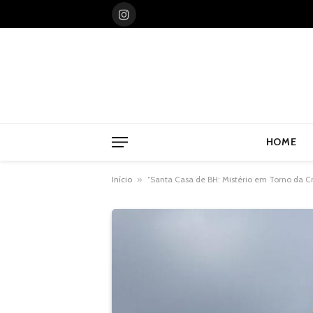
Instagram
HOME
Início
»
“Santa Casa de BH: Mistério em Torno da Crí