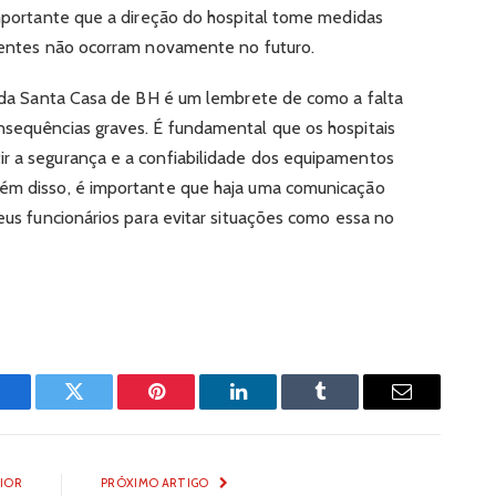
 importante que a direção do hospital tome medidas
identes não ocorram novamente no futuro.
te da Santa Casa de BH é um lembrete de como a falta
nsequências graves. É fundamental que os hospitais
ir a segurança e a confiabilidade dos equipamentos
lém disso, é importante que haja uma comunicação
seus funcionários para evitar situações como essa no
Facebook
Twitter
Pinterest
LinkedIn
Tumblr
Email
IOR
PRÓXIMO ARTIGO