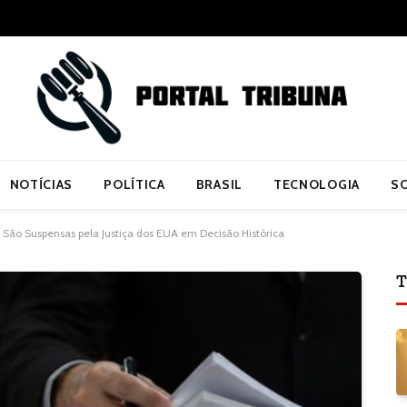
NOTÍCIAS
POLÍTICA
BRASIL
TECNOLOGIA
S
São Suspensas pela Justiça dos EUA em Decisão Histórica
T