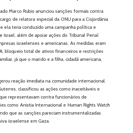
tado Marco Rubio anunciou sanções formais contra
o cargo de relatora especial da ONU para a Cisjordânia
 que ela teria conduzido uma campanha política e
 Israel, além de apoiar ações do Tribunal Penal
empresas israelenses e americanas. As medidas eram
, bloqueio total de ativos financeiros e restrições
liar, já que o marido e a filha, cidadã americana,
rou reação imediata na comunidade internacional.
terres, classificou as ações como inaceitáveis e
 que representavam contra funcionários de
ções como Anistia Internacional e Human Rights Watch
do que as sanções pareciam instrumentalizadas
nsiva israelense em Gaza.