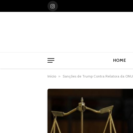
Instagram
HOME
Início
»
Sanções de Trump Contra Relatora da ONU 