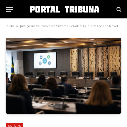
Início
»
Justiça Restaurativa no Sistema Penal: O Que o 5º Fonape Revelou Sobre o Futuro da Responsabilização Criminal no Brasil
NOTÍCIAS