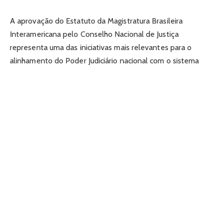
A aprovação do Estatuto da Magistratura Brasileira
Interamericana pelo Conselho Nacional de Justiça
representa uma das iniciativas mais relevantes para o
alinhamento do Poder Judiciário nacional com o sistema
internacional de proteção dos direitos humanos. Neste
artigo, você vai entender o que é esse estatuto, qual é o
seu fundamento jurídico, como ele impacta a prática
judicial cotidiana e por que essa mudança de postura
institucional vai muito além de uma recomendação
normativa.
O Que É o Estatuto da Magistratura
Brasileira Interamericana
Por meio da Recomendação CNJ nº 168/2026, aprovada