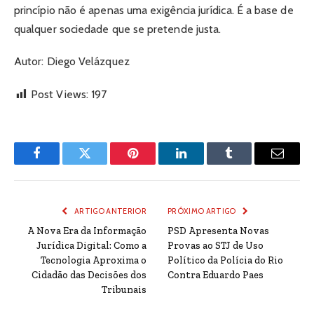
princípio não é apenas uma exigência jurídica. É a base de
qualquer sociedade que se pretende justa.
Autor: Diego Velázquez
Post Views:
197
Facebook
Twitter
Pinterest
LinkedIn
Tumblr
Email
ARTIGO ANTERIOR
PRÓXIMO ARTIGO
A Nova Era da Informação
PSD Apresenta Novas
Jurídica Digital: Como a
Provas ao STJ de Uso
Tecnologia Aproxima o
Político da Polícia do Rio
Cidadão das Decisões dos
Contra Eduardo Paes
Tribunais