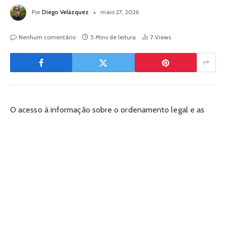
Por
Diego Velázquez
maio 27, 2026
Nenhum comentário
5 Mins de leitura
7
Views
O acesso à informação sobre o ordenamento legal e as
decisões do Poder Judiciário no Brasil passou por uma
transformação estrutural sem precedentes na última
década. O que antes era um universo restrito a tomadores
de decisão, advogados e magistrados, hoje ocupa um
espaço central no debate público digital, influenciando o
comportamento de consumo e a tomada de decisões
estratégicas por parte de cidadãos comuns. Com a
velocidade das mudanças legislativas e o impacto direto