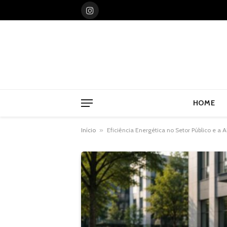
Instagram
HOME
Início
»
Eficiência Energética no Setor Público e a 