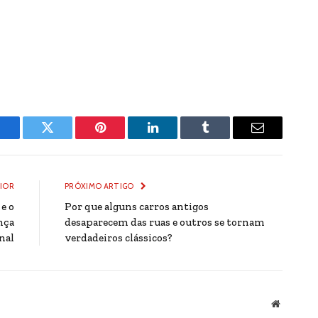
Facebook
Twitter
Pinterest
LinkedIn
Tumblr
Email
IOR
PRÓXIMO ARTIGO
e o
Por que alguns carros antigos
nça
desaparecem das ruas e outros se tornam
nal
verdadeiros clássicos?
Website