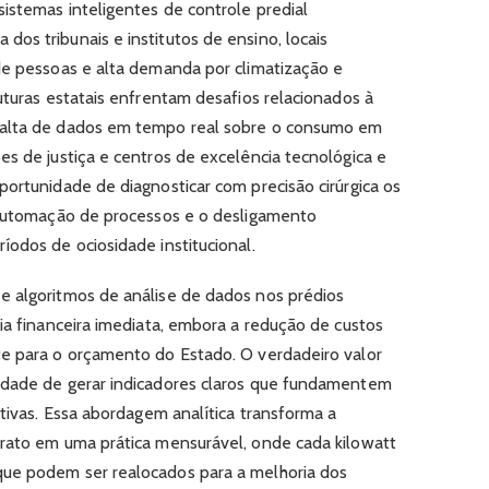
istemas inteligentes de controle predial
os tribunais e institutos de ensino, locais
de pessoas e alta demanda por climatização e
uturas estatais enfrentam desafios relacionados à
falta de dados em tempo real sobre o consumo em
es de justiça e centros de excelência tecnológica e
portunidade de diagnosticar com precisão cirúrgica os
a automação de processos e o desligamento
íodos de ociosidade institucional.
e algoritmos de análise de dados nos prédios
ia financeira imediata, embora a redução de custos
te para o orçamento do Estado. O verdadeiro valor
idade de gerar indicadores claros que fundamentem
rtivas. Essa abordagem analítica transforma a
trato em uma prática mensurável, onde cada kilowatt
ue podem ser realocados para a melhoria dos