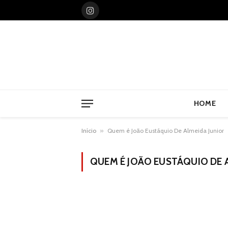
Instagram
HOME
Início
»
Quem é João Eustáquio De Almeida Junior
QUEM É JOÃO EUSTÁQUIO DE 