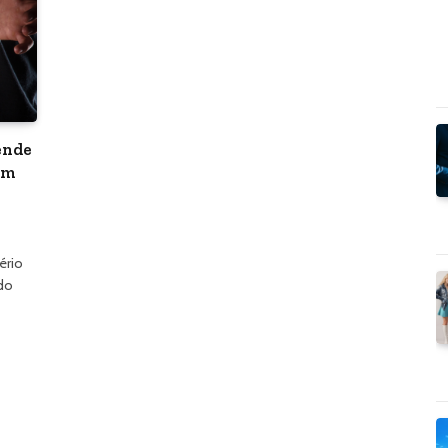
ende
em
ério
do