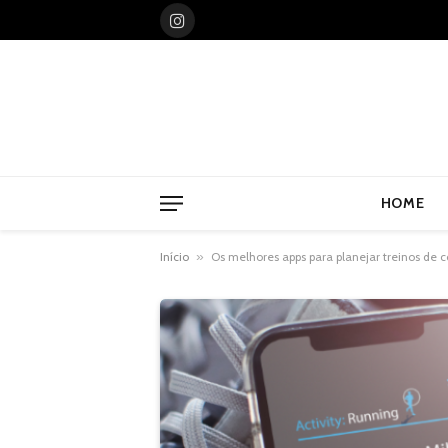
Instagram
HOME
Início
»
Os melhores apps para planejar treinos de c