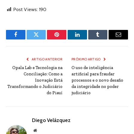
Post Views:
190
Facebook
Twitter
Pinterest
LinkedIn
Tumblr
Email
ARTIGO ANTERIOR
PRÓXIMO ARTIGO
Opala Lab e Tecnologia na
O uso de inteligência
Conciliação: Como a
artificial para fraudar
Inovação Está
processos e o novo desafio
Transformando o Judiciário
da integridade no poder
do Piauí
judiciário
Diego Velázquez
Website