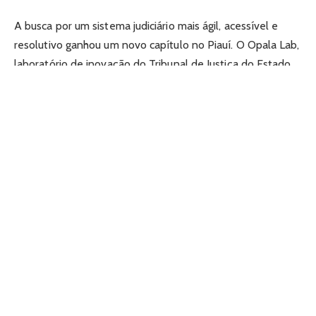
A busca por um sistema judiciário mais ágil, acessível e
resolutivo ganhou um novo capítulo no Piauí. O Opala Lab,
laboratório de inovação do Tribunal de Justiça do Estado
do Piauí (TJPI), tem se consolidado como um dos principais
vetores de transformação digital no poder judiciário
estadual, com iniciativas que agora avançam para o campo
das conciliações. Neste artigo, analisamos o papel
estratégico desse laboratório, o potencial da tecnologia
para modernizar os métodos de resolução consensual de
conflitos e o que essa trajetória representa para o futuro
da Justiça 4.0 no Brasil.
O que é o Opala Lab e por que ele importa
O Opala Lab é um espaço de interação, experimentação e
criação conjunta, com a colaboração ativa de magistrados